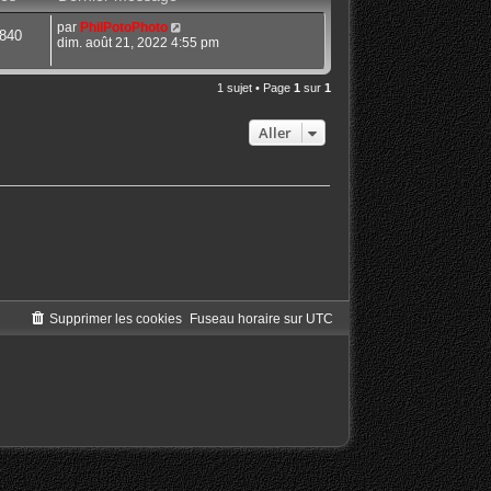
par
PhilPotoPhoto
840
dim. août 21, 2022 4:55 pm
1 sujet • Page
1
sur
1
Aller
Supprimer les cookies
Fuseau horaire sur
UTC