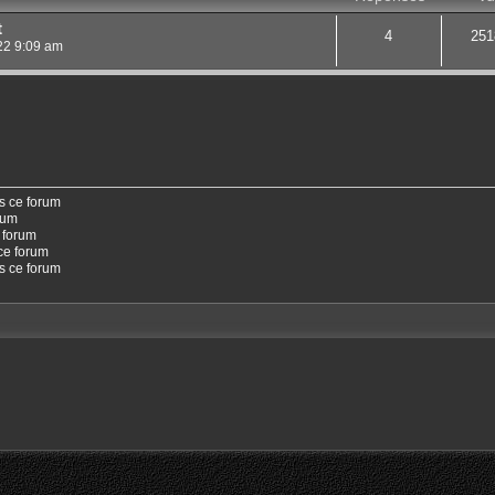
t
4
251
22 9:09 am
s ce forum
rum
 forum
ce forum
ns ce forum