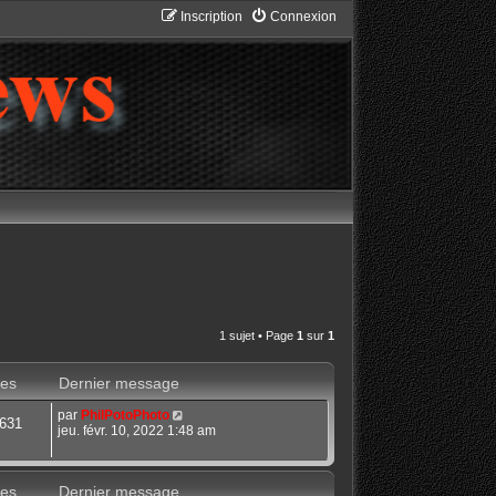
Inscription
Connexion
1 sujet • Page
1
sur
1
es
Dernier message
par
PhilPotoPhoto
631
jeu. févr. 10, 2022 1:48 am
es
Dernier message