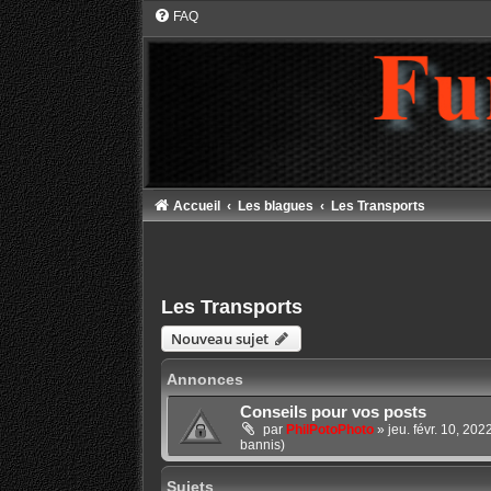
FAQ
Accueil
Les blagues
Les Transports
Les Transports
Nouveau sujet
Annonces
Conseils pour vos posts
par
PhilPotoPhoto
»
jeu. févr. 10, 20
bannis)
Sujets