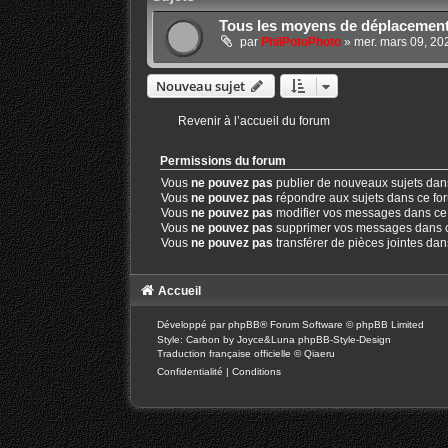
Tous les moyens de déplacemen
par
PhilPotoPhoto
»
mer. mars 09, 20
Nouveau sujet
Revenir à l’accueil du forum
Permissions du forum
Vous
ne pouvez pas
publier de nouveaux sujets dan
Vous
ne pouvez pas
répondre aux sujets dans ce fo
Vous
ne pouvez pas
modifier vos messages dans ce
Vous
ne pouvez pas
supprimer vos messages dans 
Vous
ne pouvez pas
transférer de pièces jointes da
Accueil
Développé par
phpBB
® Forum Software © phpBB Limited
Style: Carbon by Joyce&Luna
phpBB-Style-Design
Traduction française officielle
©
Qiaeru
Confidentialité
|
Conditions