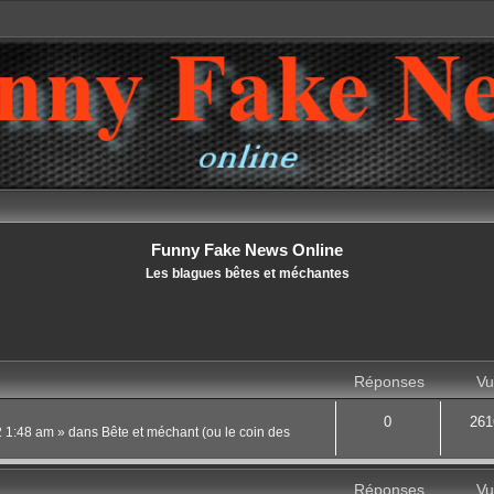
Funny Fake News Online
Les blagues bêtes et méchantes
Réponses
Vu
0
261
22 1:48 am
» dans
Bête et méchant (ou le coin des
Réponses
Vu