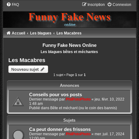
FAQ
Inscription
Connexion
Accueil
Les blagues
Les Macabres
Funny Fake News Online
Les blagues bêtes et méchantes
Les Macabres
Nouveau sujet
1 sujet • Page
1
sur
1
Annonces
Conseils pour vos posts
Dernier message par
PhilPotoPhoto
«
jeu. févr. 10, 2022
1:48 am
Publié dans
Bête et méchant (ou le coin des bannis)
Sujets
Ca peut donner des frissons
Dernier message par
PhilPotoPhoto
«
mer. juil. 17, 2024
12:00 pm