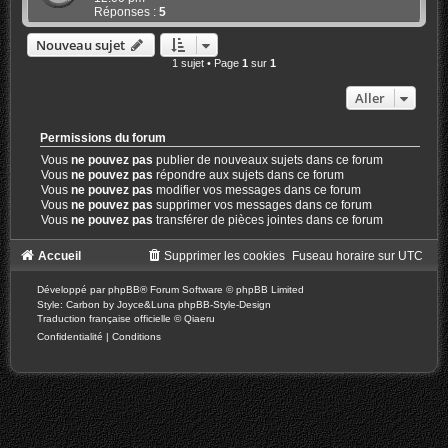
Réponses :
5
Nouveau sujet
1 sujet • Page
1
sur
1
Aller
Permissions du forum
Vous
ne pouvez pas
publier de nouveaux sujets dans ce forum
Vous
ne pouvez pas
répondre aux sujets dans ce forum
Vous
ne pouvez pas
modifier vos messages dans ce forum
Vous
ne pouvez pas
supprimer vos messages dans ce forum
Vous
ne pouvez pas
transférer de pièces jointes dans ce forum
Accueil
Supprimer les cookies
Fuseau horaire sur
UTC
Développé par
phpBB
® Forum Software © phpBB Limited
Style: Carbon by Joyce&Luna
phpBB-Style-Design
Traduction française officielle
©
Qiaeru
Confidentialité
|
Conditions