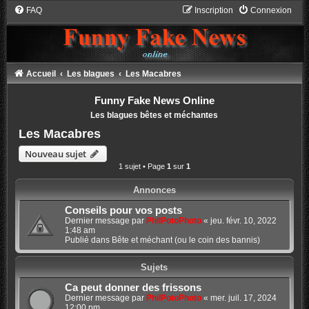
FAQ
Inscription
Connexion
Accueil
Les blagues
Les Macabres
Funny Fake News Online
Les blagues bêtes et méchantes
Les Macabres
Nouveau sujet
1 sujet • Page
1
sur
1
Annonces
Conseils pour vos posts
Dernier message par
PhilPotoPhoto
«
jeu. févr. 10, 2022
1:48 am
Publié dans
Bête et méchant (ou le coin des bannis)
Sujets
Ca peut donner des frissons
Dernier message par
PhilPotoPhoto
«
mer. juil. 17, 2024
12:00 pm