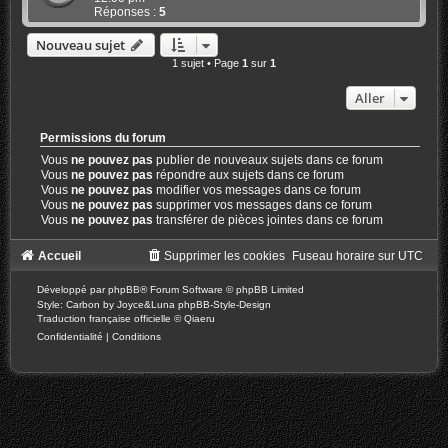
Réponses :
5
Nouveau sujet
1 sujet • Page
1
sur
1
Aller
Permissions du forum
Vous
ne pouvez pas
publier de nouveaux sujets dans ce forum
Vous
ne pouvez pas
répondre aux sujets dans ce forum
Vous
ne pouvez pas
modifier vos messages dans ce forum
Vous
ne pouvez pas
supprimer vos messages dans ce forum
Vous
ne pouvez pas
transférer de pièces jointes dans ce forum
Accueil
Supprimer les cookies
Fuseau horaire sur
UTC
Développé par
phpBB
® Forum Software © phpBB Limited
Style: Carbon by Joyce&Luna
phpBB-Style-Design
Traduction française officielle
©
Qiaeru
Confidentialité
|
Conditions