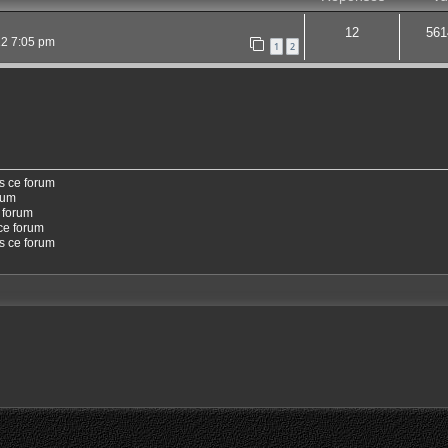
12
561
22 7:05 pm
1
2
s ce forum
rum
 forum
ce forum
ns ce forum