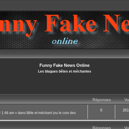
Funny Fake News Online
Les blagues bêtes et méchantes
Réponses
Vu
0
261
22 1:48 am
» dans
Bête et méchant (ou le coin des
Réponses
Vu