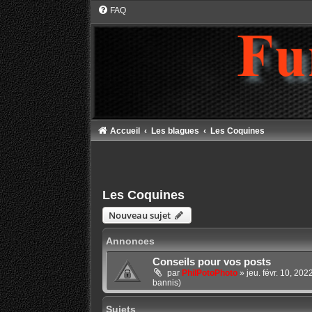
FAQ
Accueil
Les blagues
Les Coquines
Les Coquines
Nouveau sujet
Annonces
Conseils pour vos posts
par
PhilPotoPhoto
»
jeu. févr. 10, 20
bannis)
Sujets