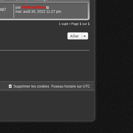
par
PhilPotoPhoto
487
mar. août 30, 2022 11:27 pm
1 sujet • Page
1
sur
1
Aller
Supprimer les cookies
Fuseau horaire sur
UTC