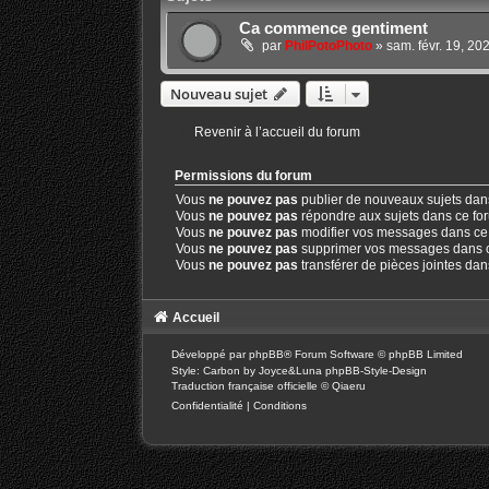
Ca commence gentiment
par
PhilPotoPhoto
»
sam. févr. 19, 20
Nouveau sujet
Revenir à l’accueil du forum
Permissions du forum
Vous
ne pouvez pas
publier de nouveaux sujets dan
Vous
ne pouvez pas
répondre aux sujets dans ce fo
Vous
ne pouvez pas
modifier vos messages dans ce
Vous
ne pouvez pas
supprimer vos messages dans 
Vous
ne pouvez pas
transférer de pièces jointes da
Accueil
Développé par
phpBB
® Forum Software © phpBB Limited
Style: Carbon by Joyce&Luna
phpBB-Style-Design
Traduction française officielle
©
Qiaeru
Confidentialité
|
Conditions