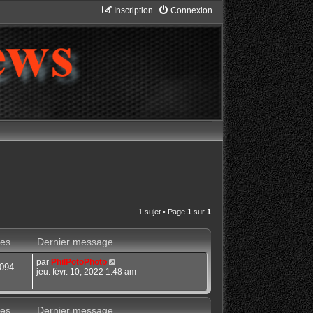
Inscription
Connexion
1 sujet • Page
1
sur
1
es
Dernier message
par
PhilPotoPhoto
094
jeu. févr. 10, 2022 1:48 am
es
Dernier message