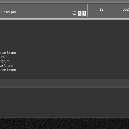
12
562
22 7:05 pm
1
2
s ce forum
rum
 forum
ce forum
ns ce forum