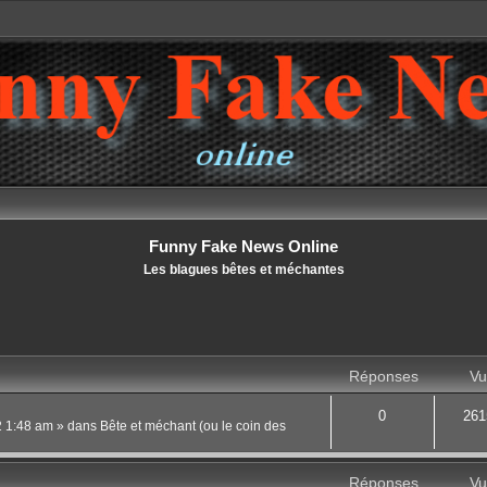
Funny Fake News Online
Les blagues bêtes et méchantes
Réponses
Vu
0
261
22 1:48 am
» dans
Bête et méchant (ou le coin des
Réponses
Vu