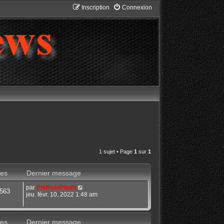
Inscription
Connexion
1 sujet • Page
1
sur
1
es
Dernier message
par
PhilPotoPhoto
563
jeu. févr. 10, 2022 1:48 am
es
Dernier message