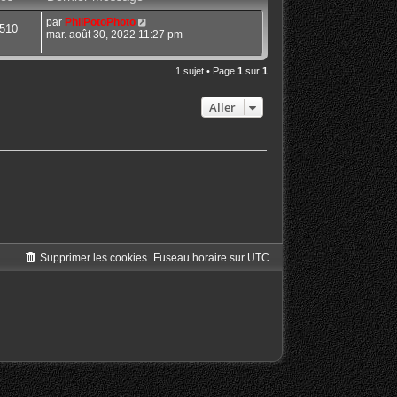
par
PhilPotoPhoto
510
mar. août 30, 2022 11:27 pm
1 sujet • Page
1
sur
1
Aller
Supprimer les cookies
Fuseau horaire sur
UTC