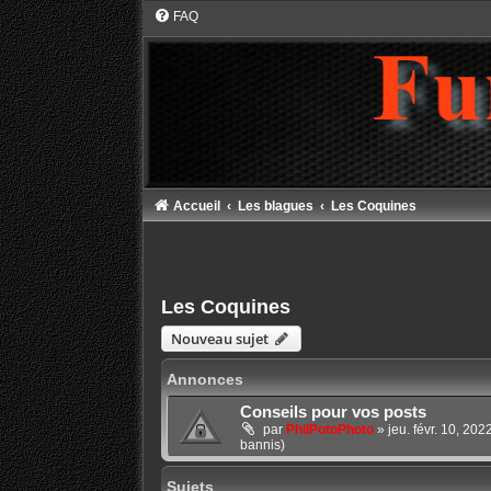
FAQ
Accueil
Les blagues
Les Coquines
Les Coquines
Nouveau sujet
Annonces
Conseils pour vos posts
par
PhilPotoPhoto
»
jeu. févr. 10, 20
bannis)
Sujets