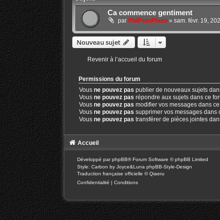
Ca commence gentiment
par
PhilPotoPhoto
»
sam. févr. 19, 20
Nouveau sujet
Revenir à l’accueil du forum
Permissions du forum
Vous
ne pouvez pas
publier de nouveaux sujets dan
Vous
ne pouvez pas
répondre aux sujets dans ce fo
Vous
ne pouvez pas
modifier vos messages dans ce
Vous
ne pouvez pas
supprimer vos messages dans 
Vous
ne pouvez pas
transférer de pièces jointes da
Accueil
Développé par
phpBB
® Forum Software © phpBB Limited
Style: Carbon by Joyce&Luna
phpBB-Style-Design
Traduction française officielle
©
Qiaeru
Confidentialité
|
Conditions