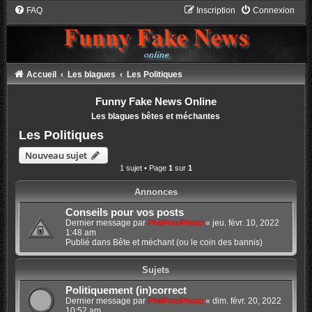
FAQ
Inscription
Connexion
Accueil
Les blagues
Les Politiques
Funny Fake News Online
Les blagues bêtes et méchantes
Les Politiques
Nouveau sujet
1 sujet • Page
1
sur
1
Annonces
Conseils pour vos posts
Dernier message par
PhilPotoPhoto
«
jeu. févr. 10, 2022
1:48 am
Publié dans
Bête et méchant (ou le coin des bannis)
Sujets
Politiquement (in)correct
Dernier message par
PhilPotoPhoto
«
dim. févr. 20, 2022
10:52 am