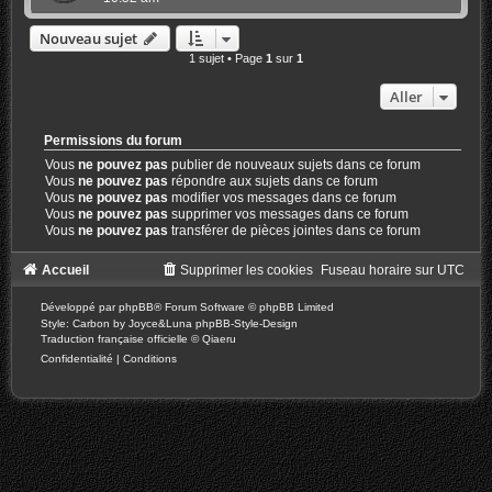
Nouveau sujet
1 sujet • Page
1
sur
1
Aller
Permissions du forum
Vous
ne pouvez pas
publier de nouveaux sujets dans ce forum
Vous
ne pouvez pas
répondre aux sujets dans ce forum
Vous
ne pouvez pas
modifier vos messages dans ce forum
Vous
ne pouvez pas
supprimer vos messages dans ce forum
Vous
ne pouvez pas
transférer de pièces jointes dans ce forum
Accueil
Supprimer les cookies
Fuseau horaire sur
UTC
Développé par
phpBB
® Forum Software © phpBB Limited
Style: Carbon by Joyce&Luna
phpBB-Style-Design
Traduction française officielle
©
Qiaeru
Confidentialité
|
Conditions