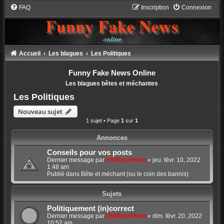
FAQ
Inscription
Connexion
Accueil
Les blagues
Les Politiques
Funny Fake News Online
Les blagues bêtes et méchantes
Les Politiques
Nouveau sujet
1 sujet • Page
1
sur
1
Annonces
Conseils pour vos posts
Dernier message par
PhilPotoPhoto
«
jeu. févr. 10, 2022
1:48 am
Publié dans
Bête et méchant (ou le coin des bannis)
Sujets
Politiquement (in)correct
Dernier message par
PhilPotoPhoto
«
dim. févr. 20, 2022
10:52 am