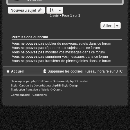
Nouveau sujet
1 sujet • Page
1
sur
1
Aller
Permissions du forum
Vous
ne pouvez pas
publier de nouveaux sujets dans ce forum
Vous
ne pouvez pas
répondre aux sujets dans ce forum
Vous
ne pouvez pas
modifier vos messages dans ce forum
Vous
ne pouvez pas
supprimer vos messages dans ce forum
Vous
ne pouvez pas
transférer de pièces jointes dans ce forum
Accueil
Supprimer les cookies
Fuseau horaire sur
UTC
Développé par
phpBB
® Forum Software © phpBB Limited
Style: Carbon by Joyce&Luna
phpBB-Style-Design
Traduction française officielle
©
Qiaeru
Confidentialité
|
Conditions