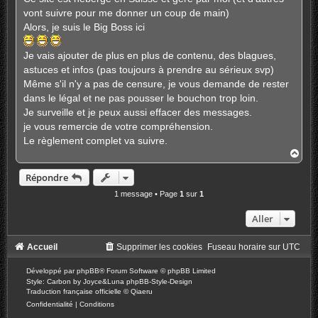
vont suivre pour me donner un coup de main)
Alors, je suis le Big Boss ici
Je vais ajouter de plus en plus de contenu, des blagues,
astuces et infos (pas toujours à prendre au sérieux svp)
Même s'il n'y a pas de censure, je vous demande de rester
dans le légal et ne pas pousser le bouchon trop loin.
Je surveille et je peux aussi effacer des messages.
je vous remercie de votre compréhension.
Le règlement complet va suivre.
H
a
u
Répondre
t
1 message • Page
1
sur
1
Aller
Accueil
Supprimer les cookies
Fuseau horaire sur
UTC
Développé par
phpBB
® Forum Software © phpBB Limited
Style: Carbon by Joyce&Luna
phpBB-Style-Design
Traduction française officielle
©
Qiaeru
Confidentialité
|
Conditions