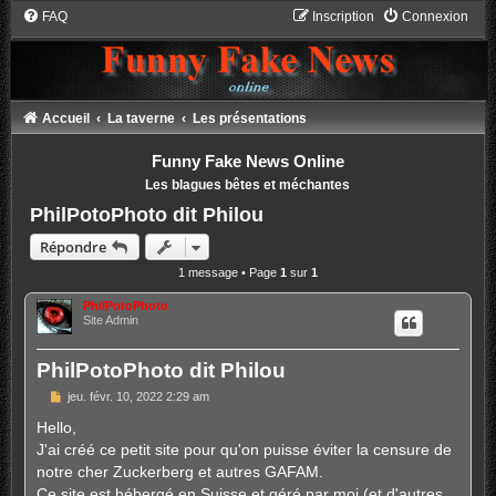
FAQ
Inscription
Connexion
Accueil
La taverne
Les présentations
Funny Fake News Online
Les blagues bêtes et méchantes
PhilPotoPhoto dit Philou
Répondre
1 message • Page
1
sur
1
PhilPotoPhoto
Site Admin
PhilPotoPhoto dit Philou
M
jeu. févr. 10, 2022 2:29 am
e
s
Hello,
s
J'ai créé ce petit site pour qu'on puisse éviter la censure de
a
g
notre cher Zuckerberg et autres GAFAM.
e
Ce site est hébergé en Suisse et géré par moi (et d'autres