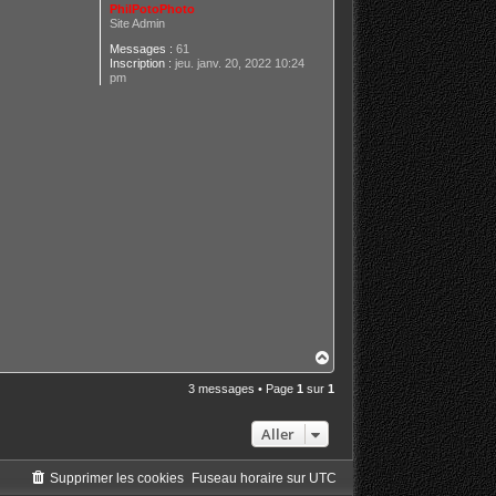
PhilPotoPhoto
Site Admin
Messages :
61
Inscription :
jeu. janv. 20, 2022 10:24
pm
H
a
u
3 messages • Page
1
sur
1
t
Aller
Supprimer les cookies
Fuseau horaire sur
UTC