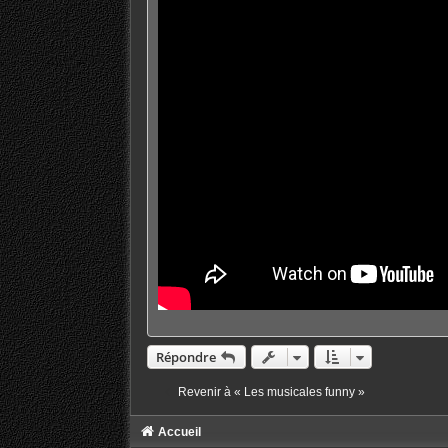
e
Répondre
Revenir à « Les musicales funny »
Accueil