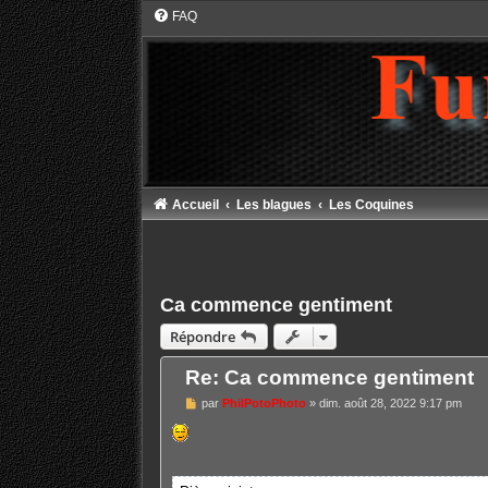
FAQ
Accueil
Les blagues
Les Coquines
Ca commence gentiment
Répondre
Re: Ca commence gentiment
M
par
PhilPotoPhoto
»
dim. août 28, 2022 9:17 pm
e
s
s
a
g
e