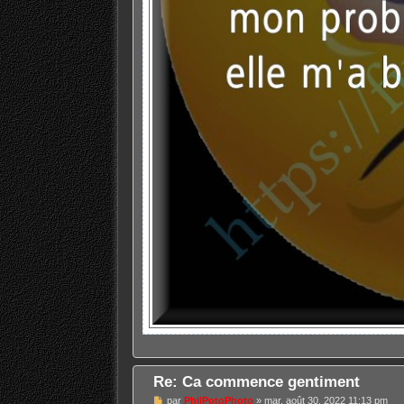
Re: Ca commence gentiment
M
par
PhilPotoPhoto
»
mar. août 30, 2022 11:13 pm