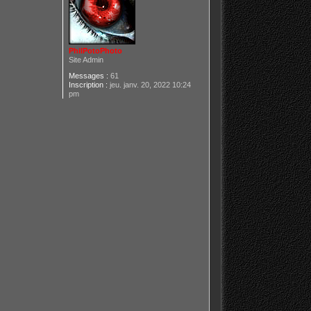
PhilPotoPhoto
Site Admin
Messages :
61
Inscription :
jeu. janv. 20, 2022 10:24
pm