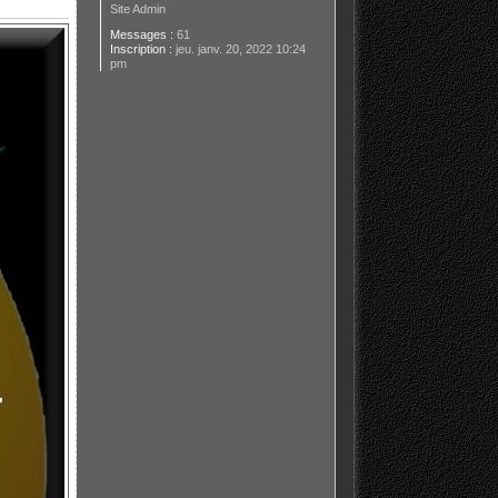
Site Admin
Messages :
61
Inscription :
jeu. janv. 20, 2022 10:24
pm