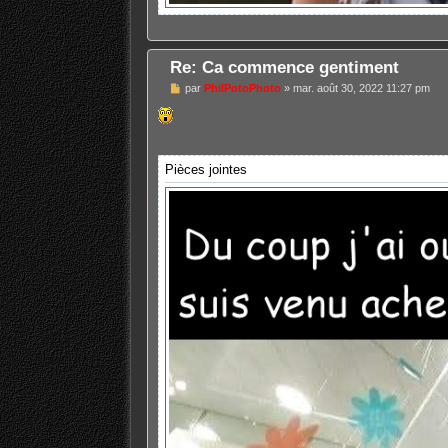
Re: Ca commence gentiment
M
par
PhilPotoPhoto
»
mar. août 30, 2022 11:27 pm
e
s
s
a
g
e
Pièces jointes