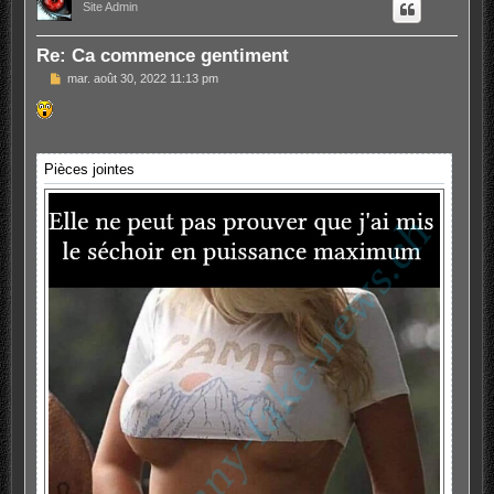
t
Site Admin
Re: Ca commence gentiment
M
mar. août 30, 2022 11:13 pm
e
s
s
a
g
e
Pièces jointes