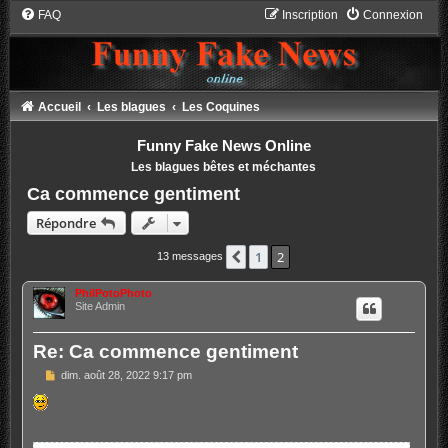
FAQ
Inscription
Connexion
Accueil
Les blagues
Les Coquines
Funny Fake News Online
Les blagues bêtes et méchantes
Ca commence gentiment
Répondre
1
2
Précédent
13 messages
PhilPotoPhoto
Site Admin
Re: Ca commence gentiment
M
dim. août 28, 2022 9:17 pm
e
s
s
a
g