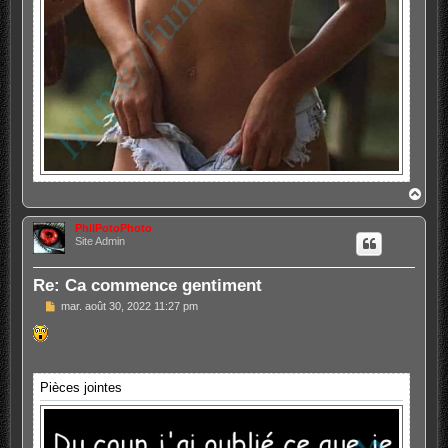
H
a
u
PhilPotoPhoto
t
Site Admin
Re: Ca commence gentiment
M
mar. août 30, 2022 11:27 pm
e
s
s
a
g
e
Pièces jointes