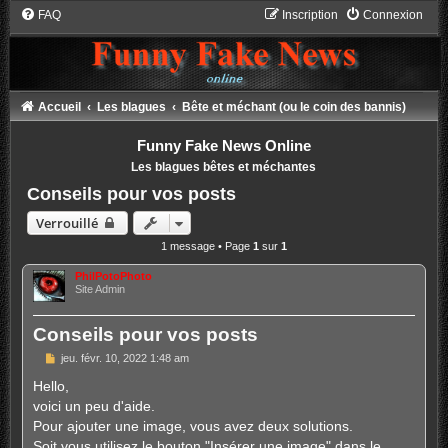
FAQ
Inscription
Connexion
Accueil
Les blagues
Bête et méchant (ou le coin des bannis)
Funny Fake News Online
Les blagues bêtes et méchantes
Conseils pour vos posts
Verrouillé
1 message • Page
1
sur
1
PhilPotoPhoto
Site Admin
Conseils pour vos posts
M
jeu. févr. 10, 2022 1:48 am
e
s
Hello,
s
voici un peu d'aide.
a
g
Pour ajouter une image, vous avez deux solutions.
e
Soit vous utilisez le bouton "Insérer une image" dans le