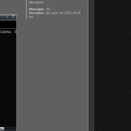
Site Admin
Messages :
61
Inscription :
jeu. janv. 20, 2022 10:24
pm