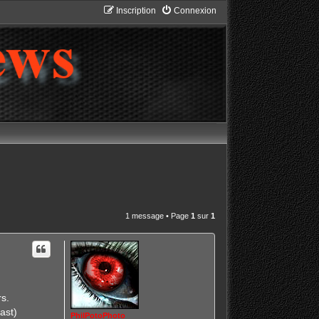
Inscription
Connexion
1 message • Page
1
sur
1
s.
ast)
PhilPotoPhoto