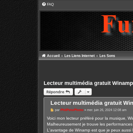
FAQ
Accueil
Les Liens Internet
Les Sons
Lecteur multimédia gratuit Winamp
Répondre
Lecteur multimédia gratuit W
M
par
PhilPotoPhoto
»
mer. juin 26, 2024 12:08 am
e
s
Voici mon lecteur préféré pour la musique, W
s
Malheureusement je trouve les performances v
a
g
L'avantage de Winamp est que je peux aussi l'u
e