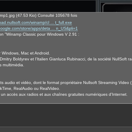
mp1.jpg (47.53 Kio) Consulté 105678 fois
oad.nullsoft.com/winamp/cl ... t_full.exe
.google.com/store/apps/deta ... n_US&pli=1
sion "Winamp Classic pour Windows V 2.91 :
r Windows, Mac et Android.
Dmitry Boldyrev et l'Italien Gianluca Rubinacci, de la société NullSoft r
s multimédia.
ats audio et vidéo, dont le format propriétaire Nullsoft Streaming Video 
ickTime, RealAudio ou RealVideo.
nt un accès aux radios et aux chaînes gratuites numériques d'Internet.